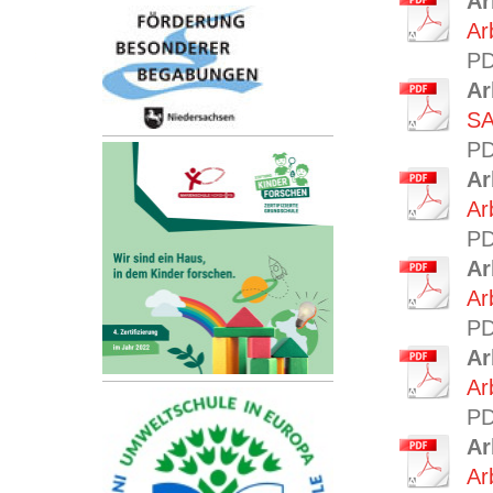
Ar
Ar
PD
Ar
SA
PD
Ar
Ar
PD
Ar
Ar
PD
Ar
Ar
PD
Ar
Ar