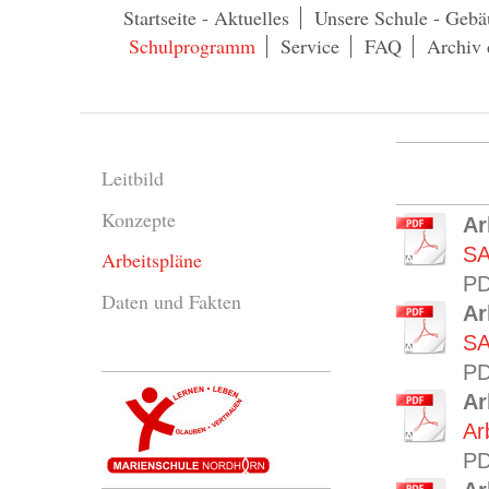
Startseite - Aktuelles
Unsere Schule - Gebä
Schulprogramm
Service
FAQ
Archiv 
Leitbild
Konzepte
Ar
SA
Arbeitspläne
PD
Daten und Fakten
Ar
SA
PD
Ar
Ar
PD