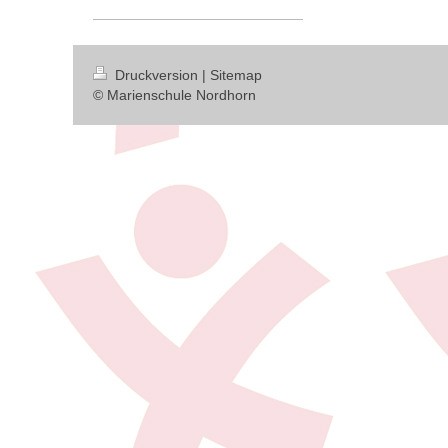
Druckversion
|
Sitemap
© Marienschule Nordhorn