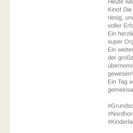
Heute war
Kino
!
Die
riesig, u
voller Erf
Ein herzl
super Or
Ein weit
der großz
übernomm
gewesen
Ein Tag v
gemeinsa
#Grundsc
#Nordhor
#Kinderl