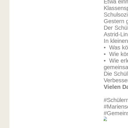
Etwa ein
Klassensp
Schulsozi
Gestern g
Der Schül
Astrid-L
In kleine
• Was kö
• Wie kön
• Wie er
gemeinsa
Die Schül
Verbesse
Vielen D
#Schüler
#Mariens
#Gemeins