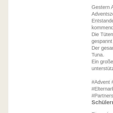
Gestern A
Adventsze
Entstande
kommende
Die Tüten
gespannt
Der gesam
Tuna.
Ein große
unterstüt
#Advent 
#Elterna
#Partner
Schülerr