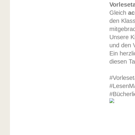
Vorleset
Gleich
ac
den Klas
mitgebra
Unsere Ki
und den V
Ein herzl
diesen T
#Vorlese
#LesenMa
#Bücherli