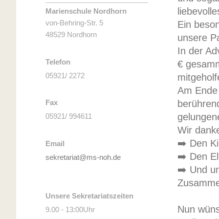
liebevol
Marienschule Nordhorn
von-Behring-Str. 5
Ein beso
48529 Nordhorn
unsere Pa
In der Ad
Telefon
€ gesamme
05921/ 2272
mitgehol
Am Ende 
berühren
Fax
gelungen
05921/ 994611
Wir danke
➡️ Den Ki
Email
➡️ Den El
sekretariat@ms-noh.de
➡️ Und u
Zusammen
Unsere Sekretariatszeiten
Nun wünsc
9.00 - 13:00Uhr