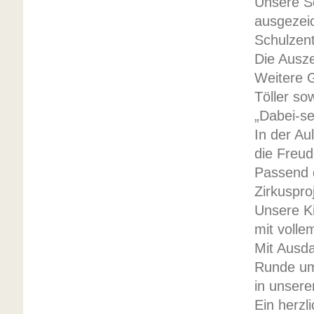
Unsere Sc
ausgezei
Schulzen
Die Ausze
Weitere G
Töller so
„Dabei-se
In der A
die Freu
Passend 
Zirkuspro
Unsere Ki
mit volle
Mit Ausda
Runde um 
in unsere
Ein herzl