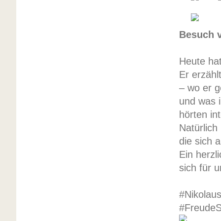
Besuch v
Heute ha
Er erzähl
– wo er g
und was i
hörten in
Natürlich
die sich 
Ein herzl
sich für
#Nikolau
#FreudeS