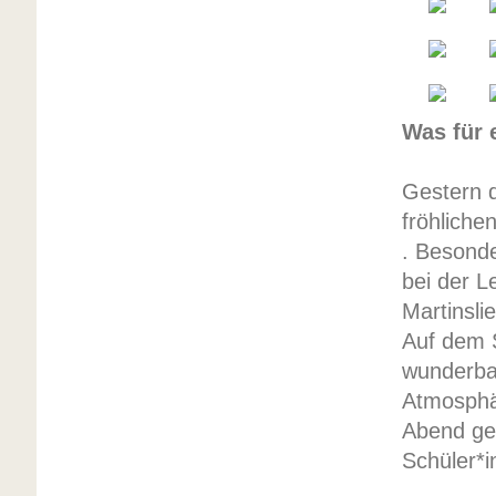
Was für 
Gestern 
fröhliche
. Besond
bei der L
Martinsli
Auf dem 
wunderba
Atmosphä
Abend gem
Schüler*i