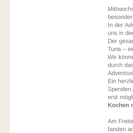
Mittwochs
besonders
In der Ad
uns in de
Der gesam
Tuna – e
Wir könn
durch da
Adventss
Ein herzl
Spenden,
erst mög
Kochen m
Am Freita
fanden an