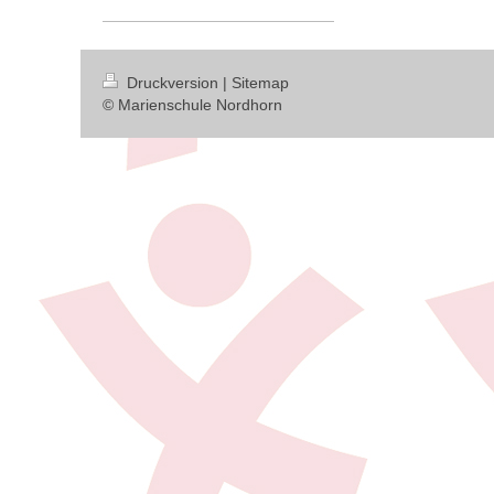
Druckversion
|
Sitemap
© Marienschule Nordhorn