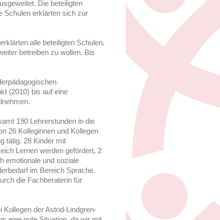
sgeweitet. Die beteiligten
 Schulen erklärten sich zur
lärten alle beteiligten Schulen,
ter betreiben zu wollen. Bis
derpädagogischen
t (2010) bis auf eine
ilnehmen.
samt 190 Lehrerstunden in die
n 26 Kolleginnen und Kollegen
 tätig. 28 Kinder mit
eich Lernen werden gefördert, 2
h emotionale und soziale
erbedarf im Bereich Sprache.
urch die Fachberaterin für
 Kollegen der Astrid-Lindgren-
s eine gute Situation, da wir mit