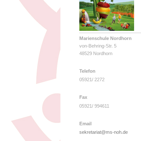
Marienschule Nordhorn
von-Behring-Str. 5
48529 Nordhorn
Telefon
05921/ 2272
Fax
05921/ 994611
Email
sekretariat@ms-noh.de