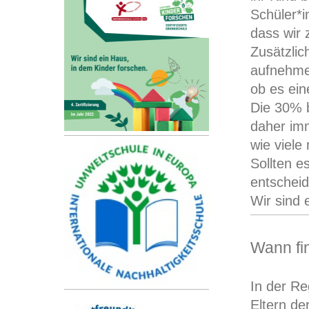
Schüler*i
dass wir 
Zusätzlic
aufnehmen
ob es ein
Die 30% 
daher im
wie viele
Sollten e
entschei
Wir sind 
Wann fi
In der Re
Eltern de