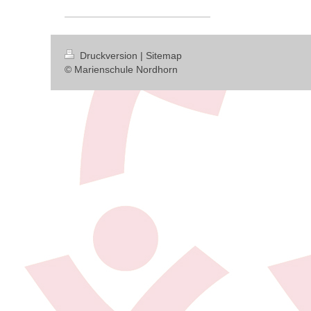
Druckversion
|
Sitemap
© Marienschule Nordhorn