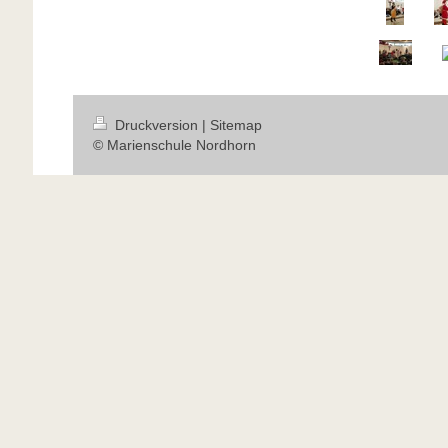
Druckversion
|
Sitemap
© Marienschule Nordhorn