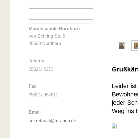
Marienschule Nordhorn
von-Behring-Str. 5
48529 Nordhorn
Telefon
rußkär
G
05921/ 2272
Leider is
Fax
Bewohner
05921/ 994611
jeder Sch
Weg ins 
Email
sekretariat@ms-noh.de