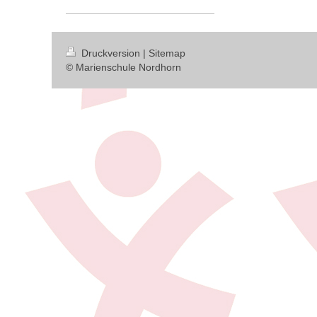
Druckversion
|
Sitemap
© Marienschule Nordhorn