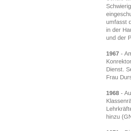
Schwierig
eingeschu
umfasst d
in der H
und der 
1967
- Am
Konrektor
Dienst. S
Frau Durs
1968
- Au
Klassenrä
Lehrkräf
hinzu (G