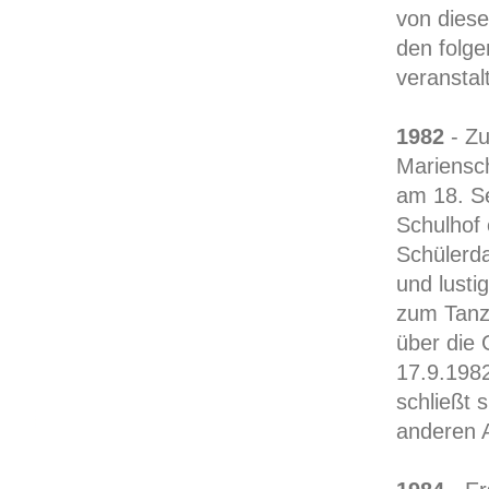
von diese
den folg
veranstal
1982
- Zu
Mariensch
am 18. Se
Schulhof 
Schülerd
und lusti
zum Tanz 
über die 
17.9.198
schließt 
anderen A