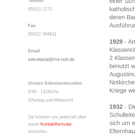
einer Sch
Telefon
katholisc
05921/ 2272
deren Bau
Ausführu
Fax
05921/ 994611
1929
- Am
Klassenr
Email
2 Klasse
sekretariat@ms-noh.de
benutzt w
Augustin
Notkirche
Unsere Sekretariatszeiten
Kriege wi
9.00 - 13:00Uhr
(Montag und Mittwoch)
1932
- Di
Schulleit
Sie können uns jederzeit über
sich um 
unser
Kontaktformular
Elternhau
erreichen.