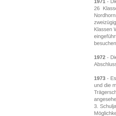
1971
- Di
26 Klasse
Nordhorns
zweizügig
Klassen W
eingeführ
besuchen
1972
- Di
Abschlus
1973
- Es
und die m
Trägersch
angesehen
3. Schulj
Möglichke