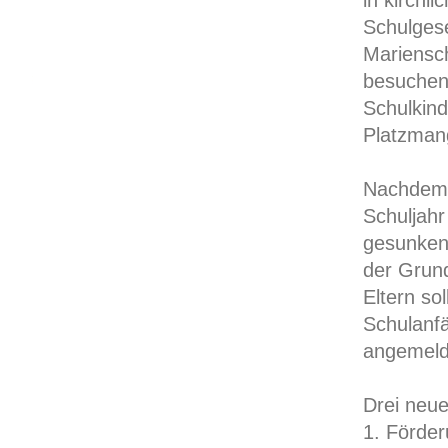
in kirchl
Schulgese
Mariensch
besuchen 
Schulkind
Platzmang
Nachdem 
Schuljahr
gesunken.
der Grun
Eltern so
Schulanf
angemeld
Drei neue
1. Förde