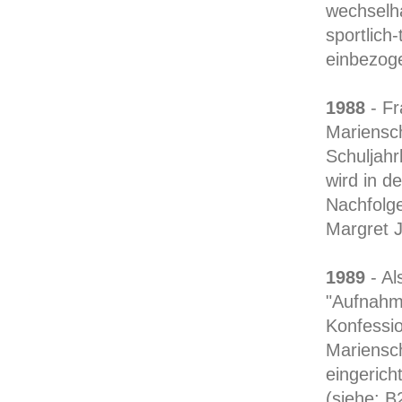
wechselha
sportlich
einbezog
1988
- Fr
Mariensch
Schuljah
wird in d
Nachfolge
Margret 
1989
- Al
"Aufnahme
Konfessi
Mariensc
eingeric
(siehe: B