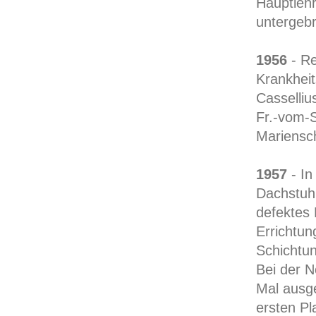
Hauptleh
untergebr
1956
- Re
Krankheit
Casselliu
Fr.-vom-S
Mariensch
1957
- In
Dachstuhl
defektes 
Errichtun
Schichtunt
Bei der N
Mal ausge
ersten Pl