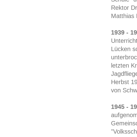
Rektor Dr
Matthias
1939 - 1
Unterrich
Lücken sc
unterbroc
letzten K
Jagdflieg
Herbst 19
von Schwe
1945 - 1
aufgenomm
Gemeinsc
"Volkssch