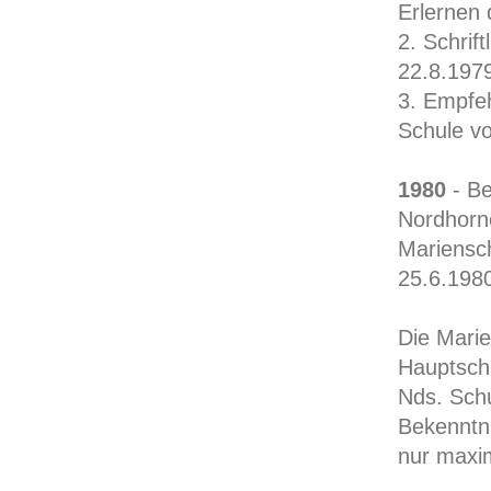
Erlernen
2. Schrif
22.8.197
3. Empfe
Schule v
1980
- Be
Nordhorne
Mariensch
25.6.1980
Die Marie
Hauptschu
Nds. Sch
Bekenntn
nur maxi