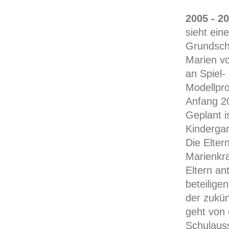
2005 - 2
sieht ein
Grundschü
Marien v
an Spiel
Modellpro
Anfang 20
Geplant i
Kindergar
Die Elter
Marienkra
Eltern an
beteilige
der zukün
geht von 
Schulauss