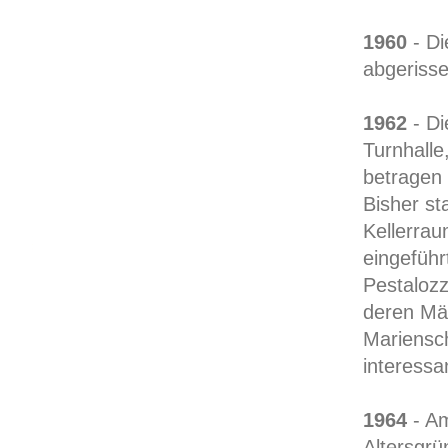
1960
- Di
abgerisse
1962
- Di
Turnhalle
betragen 
Bisher st
Kellerrau
eingeführ
Pestaloz
deren Mä
Mariensch
interessa
1964
- Am
Altersgrü