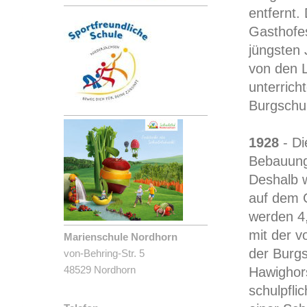
entfernt
Gasthofes
jüngsten 
von den 
unterrich
Burgschu
1928
- Di
Bebauung
Deshalb 
auf dem G
werden 4,
mit der v
Marienschule Nordhorn
der Burgs
von-Behring-Str. 5
48529 Nordhorn
Hawighor
schulpfli