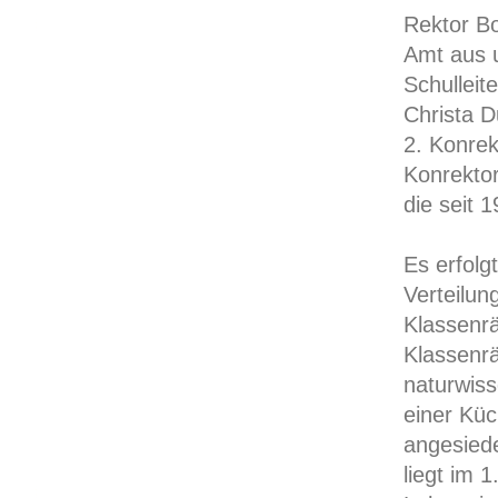
Rektor Bo
Amt aus u
Schulleit
Christa D
2. Konrek
Konrektor
die seit 1
Es erfolg
Verteilu
Klassenr
Klassenr
naturwiss
einer Kü
angesied
liegt im 