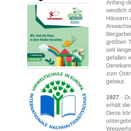
Anfang de
westlich 
Häusern 
Anwachsen
Bergarbe
größten T
seit lang
gefallen 
Denekamp
zum Ootm
gebaut.
1927
- Du
erhält di
Diese kö
untergeb
Wegverhäl