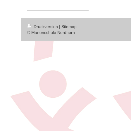
Druckversion
|
Sitemap
© Marienschule Nordhorn