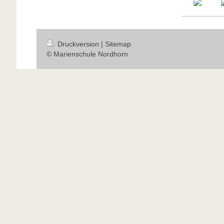
Druckversion
|
Sitemap
© Marienschule Nordhorn