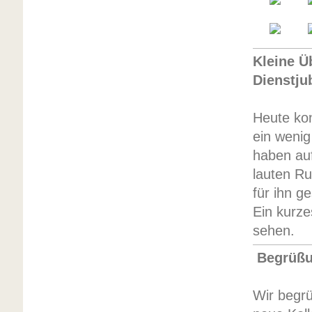
Kleine Ü
Dienstju
Heute ko
ein wenig
haben au
lauten R
für ihn g
Ein kurze
sehen.
Begrüßun
Wir begr