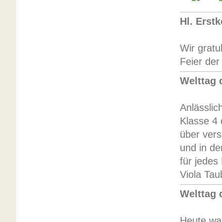
Hl. Erst
Wir gratu
Feier der
Welttag 
Anlässlic
Klasse 4
über ver
und in de
für jede
Viola Tau
Welttag 
Heute war