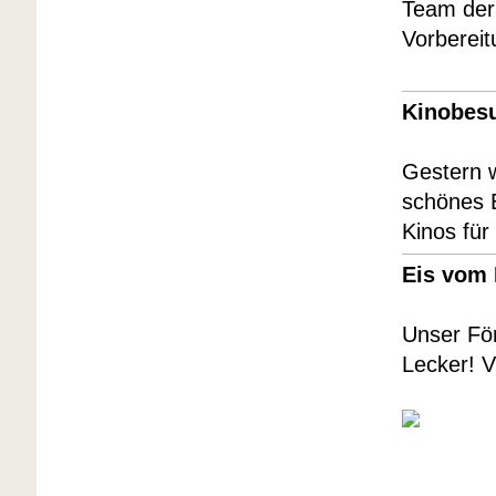
Team der 
Vorberei
Kinobesu
Gestern w
schönes 
Kinos für
Eis vom 
Unser För
Lecker! V