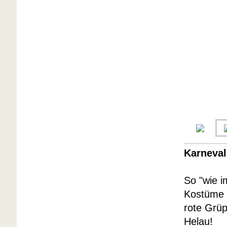
Karneval
So "wie i
Kostüme u
rote Grü
Helau!