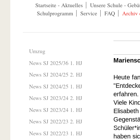
Startseite - Aktuelles
Unsere Schule - Gebä
Schulprogramm
Service
FAQ
Archiv 
Umzug
Mariensc
News SJ 2025/36 1. HJ
News SJ 2024/25 2. HJ
Heute fan
"Entdecke
News SJ 2024/25 1. HJ
erfahren.
News SJ 2023/24 2. HJ
Viele Kin
News SJ 2023/24 1. HJ
Elisabeth
Gegenstän
News SJ 2022/23 2. HJ
Schüler*i
News SJ 2022/23 1. HJ
haben sic