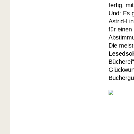
fertig, m
Und: Es 
Astrid-Li
für einen
Abstimmun
Die meis
Lesedsc
Bücherei"
Glückwuns
Büchergu