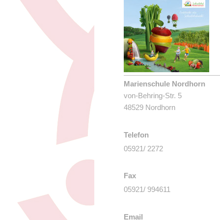
Marienschule Nordhorn
von-Behring-Str. 5
48529 Nordhorn
Telefon
05921/ 2272
Fax
05921/ 994611
Email