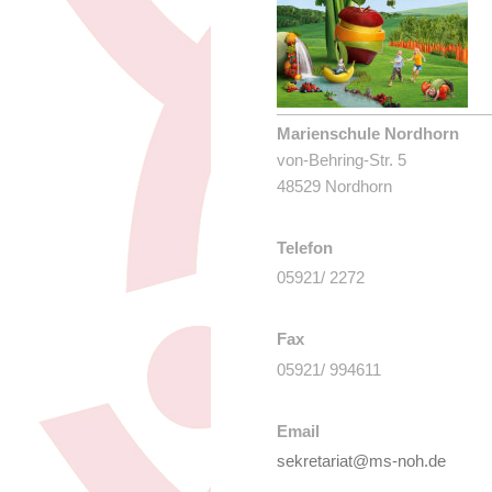
Marienschule Nordhorn
von-Behring-Str. 5
48529 Nordhorn
Telefon
05921/ 2272
Fax
05921/ 994611
Email
sekretariat@ms-noh.de